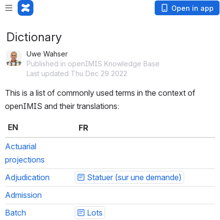
Open in app
Dictionary
Uwe Wahser
Published in openIMIS Knowledge Base
Last updated Thu Dec 29 2022
This is a list of commonly used terms in the context of 
openIMIS and their translations:
EN
FR
Actuarial 
projections
Adjudication
Statuer (sur une demande)
Admission
Batch
Lots