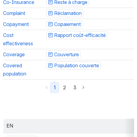
Co-Insurance
Reste à charge
Complaint
Réclamation
Copayment
Copaiement
Cost 
Rapport coût-efficacité
effectiveness
Coverage
Couverture
Covered 
Population couverte
population
1
2
3
EN