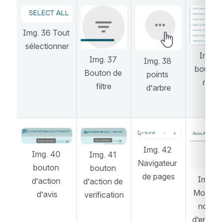
Open
Open
Open
Open
Img. 36 Tout 
sélectionner
Img.39
Img. 37 
Img. 38 
bouton 
Bouton de 
points 
revu
filtre
d’arbre
Open
Open
Open
Open
Img. 42 
Img. 40 
Img. 41 
Navigateur 
bouton 
bouton 
de pages
Img. 4
d’action 
d’action de 
Modifier 
d’avis
verification
nombre
d’enregi